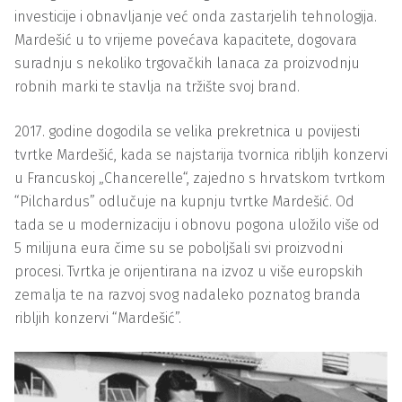
investicije i obnavljanje već onda zastarjelih tehnologija.
Mardešić u to vrijeme povećava kapacitete, dogovara
suradnju s nekoliko trgovačkih lanaca za proizvodnju
robnih marki te stavlja na tržište svoj brand.
2017. godine dogodila se velika prekretnica u povijesti
tvrtke Mardešić, kada se najstarija tvornica ribljih konzervi
u Francuskoj „Chancerelle“, zajedno s hrvatskom tvrtkom
“Pilchardus” odlučuje na kupnju tvrtke Mardešić. Od
tada se u modernizaciju i obnovu pogona uložilo više od
5 milijuna eura čime su se poboljšali svi proizvodni
procesi. Tvrtka je orijentirana na izvoz u više europskih
zemalja te na razvoj svog nadaleko poznatog branda
ribljih konzervi “Mardešić”.