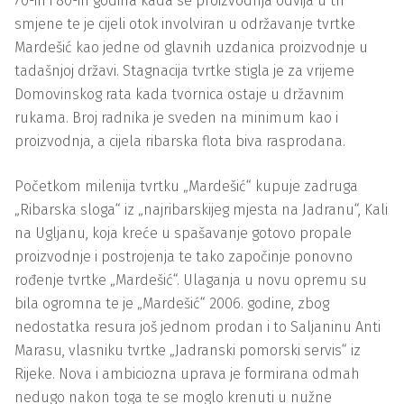
70-ih i 80-ih godina kada se proizvodnja odvija u tri
smjene te je cijeli otok involviran u održavanje tvrtke
Mardešić kao jedne od glavnih uzdanica proizvodnje u
tadašnjoj državi. Stagnacija tvrtke stigla je za vrijeme
Domovinskog rata kada tvornica ostaje u državnim
rukama. Broj radnika je sveden na minimum kao i
proizvodnja, a cijela ribarska flota biva rasprodana.
Početkom milenija tvrtku „Mardešić“ kupuje zadruga
„Ribarska sloga“ iz „najribarskijeg mjesta na Jadranu“, Kali
na Ugljanu, koja kreće u spašavanje gotovo propale
proizvodnje i postrojenja te tako započinje ponovno
rođenje tvrtke „Mardešić“. Ulaganja u novu opremu su
bila ogromna te je „Mardešić“ 2006. godine, zbog
nedostatka resura još jednom prodan i to Saljaninu Anti
Marasu, vlasniku tvrtke „Jadranski pomorski servis“ iz
Rijeke. Nova i ambiciozna uprava je formirana odmah
nedugo nakon toga te se moglo krenuti u nužne