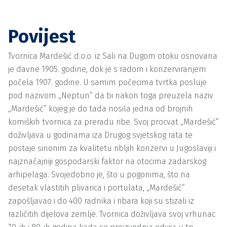
Povijest
Tvornica Mardešić d.o.o. iz Sali na Dugom otoku osnovana
je davne 1905. godine, dok je s radom i konzerviranjem
počela 1907. godine. U samim počecima tvrtka posluje
pod nazivom „Neptun“ da bi nakon toga preuzela naziv
„Mardešić“ kojeg je do tada nosila jedna od brojnih
komiških tvornica za preradu ribe. Svoj procvat „Mardešić“
doživljava u godinama iza Drugog svjetskog rata te
postaje sinonim za kvalitetu ribljih konzervi u Jugoslaviji i
najznačajniji gospodarski faktor na otocima zadarskog
arhipelaga. Svojedobno je, što u pogonima, što na
desetak vlastitih plivarica i portulata, „Mardešić“
zapošljavao i do 400 radnika i ribara koji su stizali iz
različitih dijelova zemlje. Tvornica doživljava svoj vrhunac