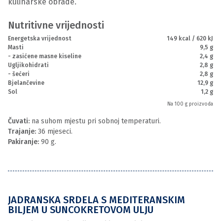
kulinarske obrade.
Nutritivne vrijednosti
Energetska vrijednost
149 kcal / 620 kJ
Masti
9,5 g
- zasićene masne kiseline
2,4 g
Ugljikohidrati
2,8 g
- šećeri
2,8 g
Bjelančevine
12,9 g
Sol
1,2 g
Na 100 g proizvoda
Čuvati:
na suhom mjestu pri sobnoj temperaturi.
Trajanje:
36 mjeseci.
Pakiranje:
90 g.
JADRANSKA SRDELA S MEDITERANSKIM
BILJEM U SUNCOKRETOVOM ULJU