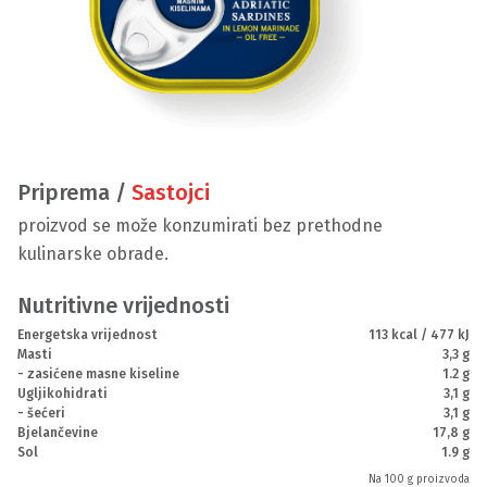
Priprema /
Sastojci
proizvod se može konzumirati bez prethodne
kulinarske obrade.
Nutritivne vrijednosti
Energetska vrijednost
113 kcal / 477 kJ
Masti
3,3 g
- zasićene masne kiseline
1.2 g
Ugljikohidrati
3,1 g
- šećeri
3,1 g
Bjelančevine
17,8 g
Sol
1.9 g
Na 100 g proizvoda