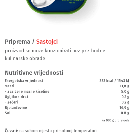
Priprema /
Sastojci
proizvod se može konzumirati bez prethodne
kulinarske obrade
Nutritivne vrijednosti
Energetska vrijednost
373 kcal / 1543 kJ
Masti
33,8 g
- zasićene masne kiseline
5,0 g
Ugljikohidrati
0,3 g
- šećeri
0,2 g
Bjelančevine
16,9 g
Sol
0.8 g
Na 100 g proizvoda
Čuvati:
na suhom mjestu pri sobnoj temperaturi.