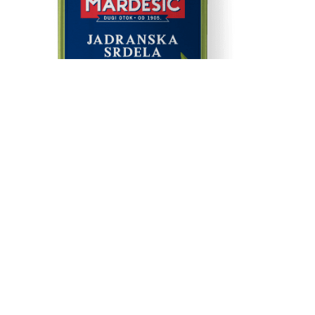
Priprema /
Sastojci
proizvod se može konzumirati bez prethodne
kulinarske obrade.