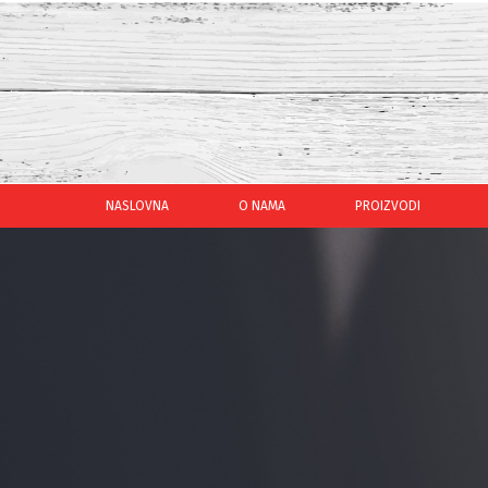
NASLOVNA
O NAMA
PROIZVODI
POVIJEST
DRU
MISIJA
ODR
VIZIJA
ZAŠT
KONT
PRIZ